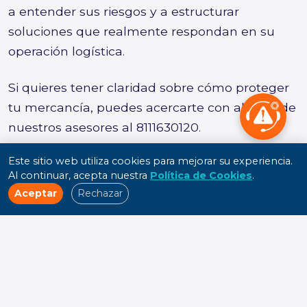
a entender sus riesgos y a estructurar
soluciones que realmente respondan en su
operación logística.
Si quieres tener claridad sobre cómo proteger
tu mercancía, puedes acercarte con alguno de
nuestros asesores al 8111630120.
Este sitio web utiliza cookies para mejorar su experiencia.
Fuentes de consulta
Al continuar, acepta nuestra
Política de Cookies
.
Aceptar
Rechazar
Reino Aduanero — “Pedimento aduanal”
Comercio y Aduanas — “¿Qué es un pedimento
aduanal?”